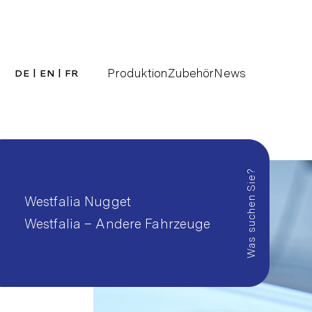
Produktion
Zubehör
News
DE
|
EN
|
FR
Was suchen Sie?
Westfalia Nugget
Westfalia – Andere Fahrzeuge