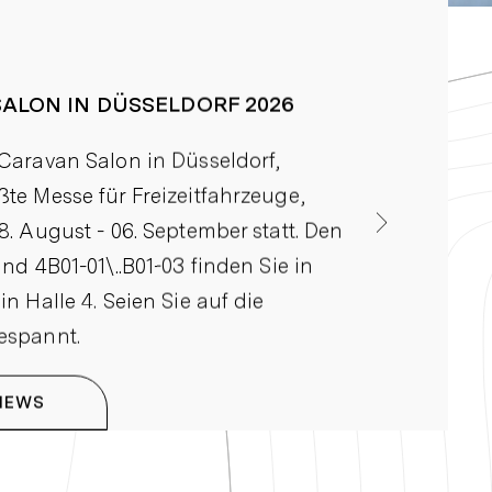
2026-01-12
ALON IN DÜSSELDORF 2026
FORD PRO
SONDERE
Caravan Salon in Düsseldorf,
te Messe für Freizeitfahrzeuge,
Auf der wel
8. August - 06. September statt. Den
Stuttgart (
and 4B01-01\..B01-03 finden Sie in
ersten Mal 
n Halle 4. Seien Sie auf die
Nugget“.
espannt.
ALLE
NEWS