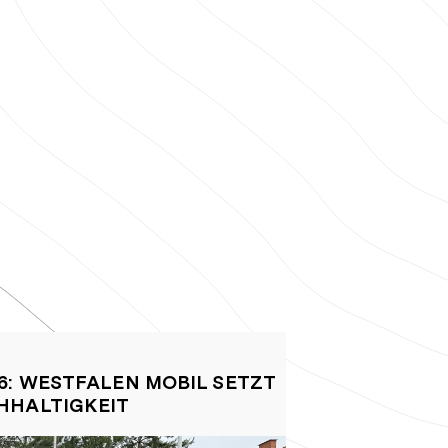
6: WESTFALEN MOBIL SETZT
CARAVAN 
HHALTIGKEIT