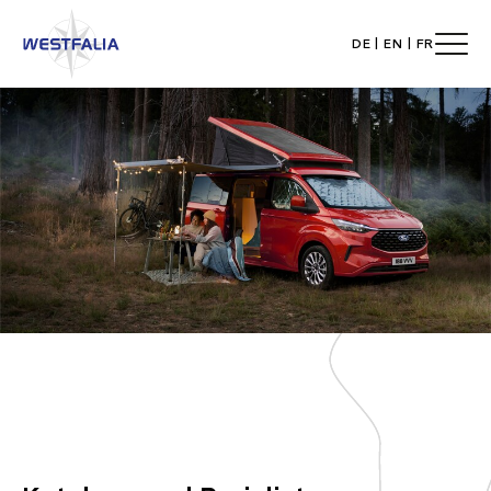
DE
|
EN
|
FR