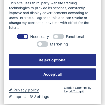
This site uses third-party website tracking
technologies to provide its services, constantly
Westfalen Mobil GmbH
improve and display advertisements according to
Franz-Knöbel-Straße 34
users' interests. I agree to this and can revoke or
change my consent at any time with effect for the
D-33378 Rheda-Wiedenbrück
future.
Necessary
Functional
Anfahrt berechnen
Marketing
AEB
AVB
Reject optional
T
+49 (0)52 42 – 15-0
Accept all
E
infoservice@westfalen-mobil.de
Cookie Consent by
Privacy policy
Legal Cockpit
Imprint
Settings