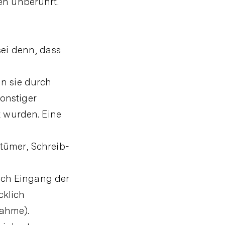
en unberührt.
sei denn, dass
n sie durch
sonstiger
t wurden. Eine
rtümer, Schreib-
nach Eingang der
cklich
ahme).