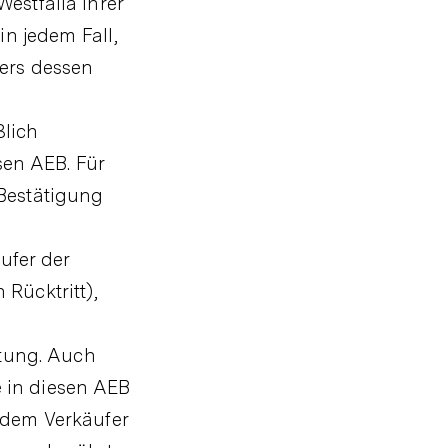
estfalia ihrer
in jedem Fall,
ers dessen
ßlich
en AEB. Für
 Bestätigung
ufer der
Rücktritt),
utung. Auch
e in diesen AEB
 dem Verkäufer