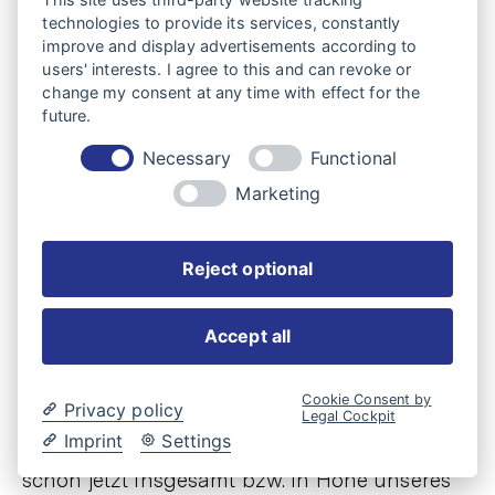
Verarbeitung, Vermischung oder Verbindung
technologies to provide its services, constantly
improve and display advertisements according to
mit Waren Dritter deren Eigen-tumsrecht
users' interests. I agree to this and can revoke or
bestehen, so erwerben wir Miteigentum im
change my consent at any time with effect for the
future.
Verhältnis der Rechnungswerte der verar-
Necessary
Functional
beiteten, vermischten oder verbundenen
Marketing
Waren. Im Übrigen gilt für das entstehende
Erzeugnis das Gleiche wie für die unter
Eigentumsvorbehalt gelieferte Ware.
Reject optional
(b) Die aus dem Weiterverkauf der Ware oder
Accept all
des Erzeugnisses entstehenden Forderungen
gegen Dritte tritt der Käufer in Höhe des
Cookie Consent by
Rechnungsbetrags inklusive der
Privacy policy
Legal Cockpit
Imprint
Settings
Umsatzsteuer mit sämtlichen Nebenrechten
schon jetzt insgesamt bzw. in Höhe unseres