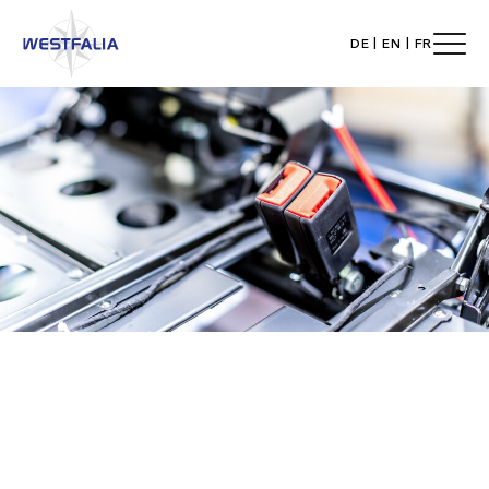
DE
|
EN
|
FR